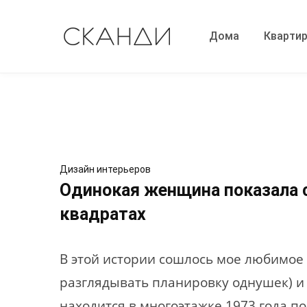
Дома
Кварти
Дизайн интерьеров
Одинокая женщина показала с
квадратах
В этой истории сошлось мое любимо
разглядывать планировку однушек) и
находится в многоэтажке 1973 года по