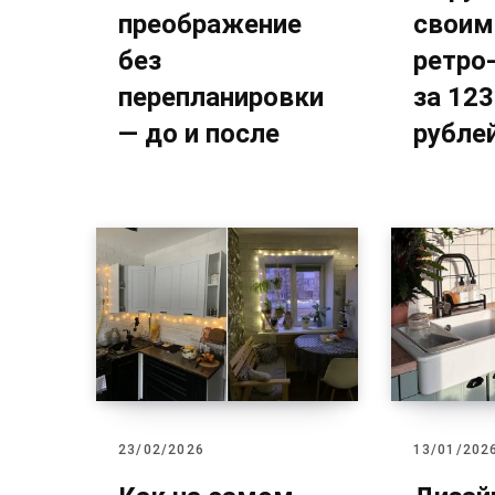
преображение
своим
без
ретро
перепланировки
за 12
— до и после
рубле
23/02/2026
13/01/202