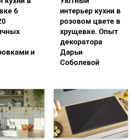
 кухни в
Уютный
вке 6
интерьер кухни в
20
розовом цвете в
ичных
хрущевке. Опыт
декоратора
ровками и
Дарьи
Соболевой