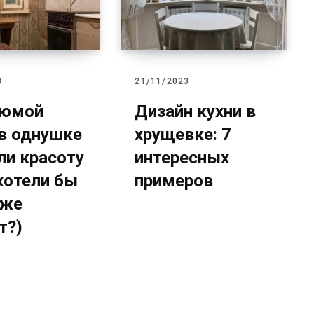
3
21/11/2023
рюмой
Дизайн кухни в
 в однушке
хрущевке: 7
ли красоту
интересных
хотели бы
примеров
 же
т?)