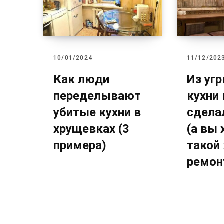
10/01/2024
11/12/202
Как люди
Из уг
переделывают
кухни
убитые кухни в
сдела
хрущевках (3
(а вы 
примера)
такой
ремон