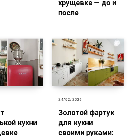
хрущевке — до и
после
6
24/02/2026
т
Золотой фартук
ькой кухни
для кухни
щевке
своими руками: