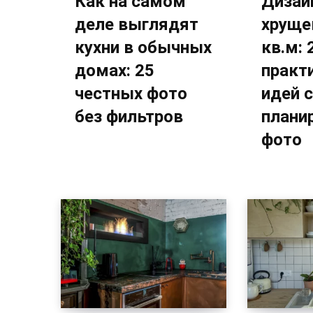
Как на самом
Дизайн
деле выглядят
хруще
кухни в обычных
кв.м: 
домах: 25
практ
честных фото
идей с
без фильтров
плани
фото