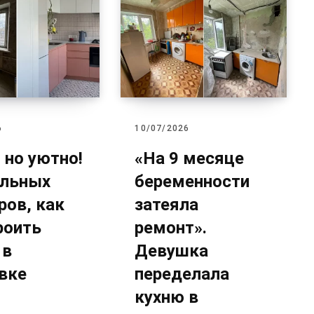
6
10/07/2026
 но уютно!
«На 9 месяце
альных
беременности
ров, как
затеяла
роить
ремонт».
 в
Девушка
вке
переделала
кухню в