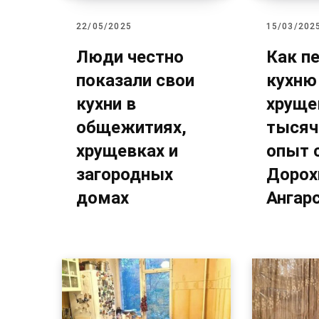
22/05/2025
15/03/202
Люди честно
Как п
показали свои
кухню
кухни в
хруще
общежитиях,
тысяч
хрущевках и
опыт 
загородных
Дорох
домах
Ангар