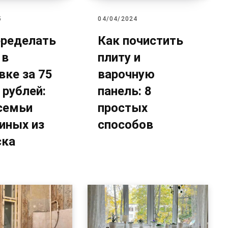
5
04/04/2024
еределать
Как почистить
 в
плиту и
вке за 75
варочную
 рублей:
панель: 8
семьи
простых
иных из
способов
ска