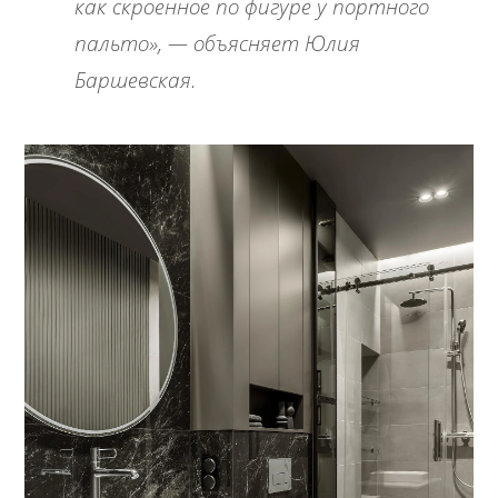
как скроенное по фигуре у портного
пальто», — объясняет Юлия
Баршевская.