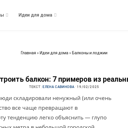
ры
Идеи для дома
Главная
»
Идеи для дома
»
Балконы и лоджии
троить балкон: 7 примеров из реаль
ТЕКСТ:
ЕЛЕНА САВИНОВА
·
19/02/2025
 люди складировали ненужный (или очень
нство все чаще превращают в
эту тенденцию легко объяснить — глупо
тных метра в небольшой городской