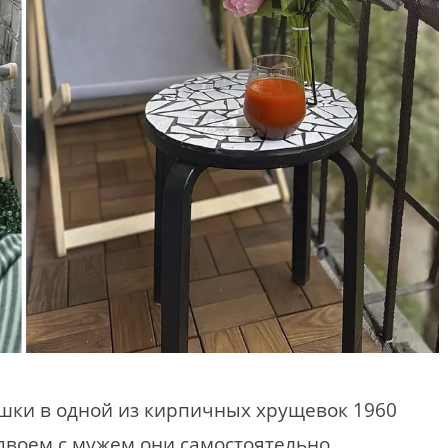
шки в одной из кирпичных хрущевок 1960
Вдвоем с мужем они самостоятельно