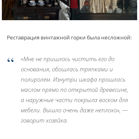
Реставрация винтажной горки была несложной:
«Мне не пришлось чистить его до
основания, обошлась тряпками и
полиролем. Изнутри шкафа прошлась
маслом прямо по открытой древесине,
а наружные части покрыла воском для
мебели. Вышло очень даже неплохо», —
говорит хозяйка.