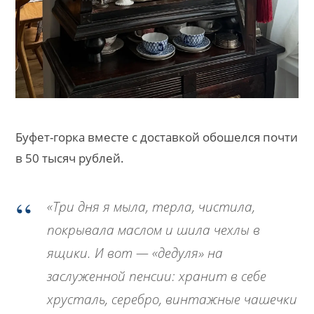
Буфет-горка вместе с доставкой обошелся почти
в 50 тысяч рублей.
«Три дня я мыла, терла, чистила,
покрывала маслом и шила чехлы в
ящики. И вот — «дедуля» на
заслуженной пенсии: хранит в себе
хрусталь, серебро, винтажные чашечки