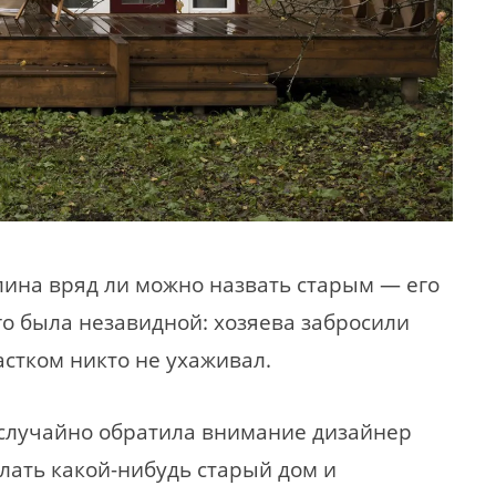
лина вряд ли можно назвать старым — его
его была незавидной: хозяева забросили
астком никто не ухаживал.
к случайно обратила внимание дизайнер
елать какой-нибудь старый дом и