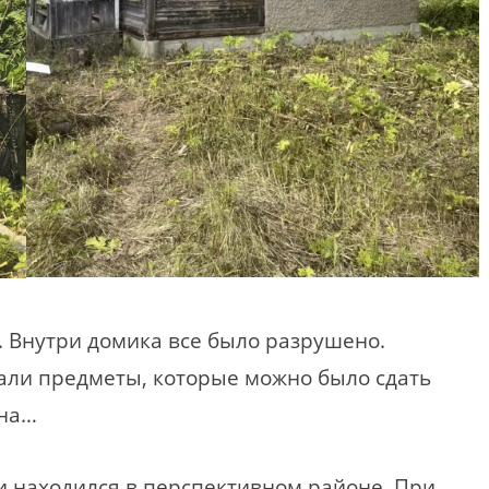
. Внутри домика все было разрушено.
али предметы, которые можно было сдать
кна…
и находился в перспективном районе. При