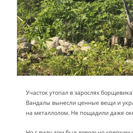
Участок утопал в зарослях борщевика
Вандалы вынесли ценные вещи и укр
на металлолом. Не пощадили даже о
Но с виду дом был довольно крепким 